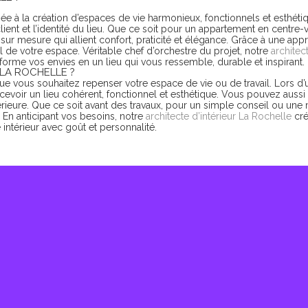
e à la création d’espaces de vie harmonieux, fonctionnels et esthétiqu
nt et l’identité du lieu. Que ce soit pour un appartement en centre-v
 mesure qui allient confort, praticité et élégance. Grâce à une appr
el de votre espace. Véritable chef d’orchestre du projet, notre
architec
nsforme vos envies en un lieu qui vous ressemble, durable et inspirant.
LA ROCHELLE ?
e vous souhaitez repenser votre espace de vie ou de travail. Lors d
ir un lieu cohérent, fonctionnel et esthétique. Vous pouvez aussi s
ntérieure. Que ce soit avant des travaux, pour un simple conseil ou un
. En anticipant vos besoins, notre
architecte d’intérieur La Rochelle
cré
 intérieur avec goût et personnalité.
MAISON SAINT-FÉLIX
180 m2
Voir plus