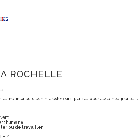
LA ROCHELLE
ce.
esure, intérieurs comme extérieurs, pensés pour accompagner les us
vent.
ent humaine :
ter ou de travailler
.
LE ?