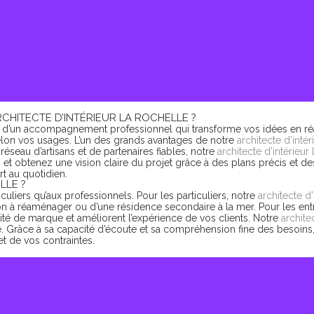
Voir plus
CHITECTE D’INTÉRIEUR LA ROCHELLE ?
er d’un accompagnement professionnel qui transforme vos idées en réal
lon vos usages. L’un des grands avantages de notre
architecte d’inté
 réseau d’artisans et de partenaires fiables, notre
architecte d’intérieur
t obtenez une vision claire du projet grâce à des plans précis et des 
rt au quotidien.
LLE ?
culiers qu’aux professionnels. Pour les particuliers, notre
architecte d
son à réaménager ou d’une résidence secondaire à la mer. Pour les en
ité de marque et améliorent l’expérience de vos clients. Notre
archite
ie. Grâce à sa capacité d’écoute et sa compréhension fine des besoins
et de vos contraintes.