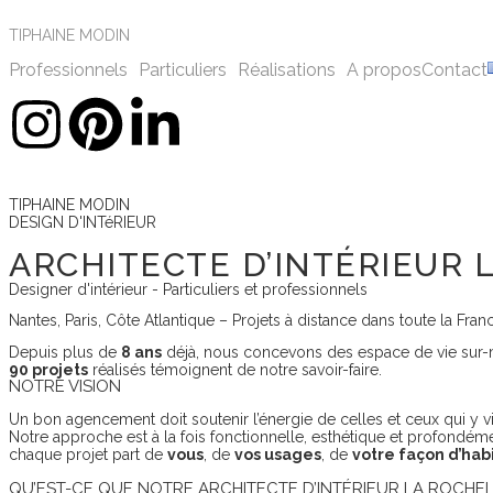
TIPHAINE MODIN
Professionnels
Particuliers
Réalisations
A propos
Contact
TIPHAINE MODIN
DESIGN D'INTéRIEUR
ARCHITECTE D’INTÉRIEUR 
Designer d'intérieur - Particuliers et professionnels
Nantes, Paris, Côte Atlantique – Projets à distance dans toute la Fran
Depuis plus de
8 ans
déjà, nous concevons des espace de vie sur-m
90 projets
réalisés témoignent de notre savoir-faire.
NOTRE VISION
Un bon agencement doit soutenir l’énergie de celles et ceux qui y vi
Notre approche est à la fois fonctionnelle, esthétique et profondém
chaque projet part de
vous
, de
vos usages
, de
votre façon d’habi
QU’EST-CE QUE NOTRE ARCHITECTE D’INTÉRIEUR LA ROCHEL