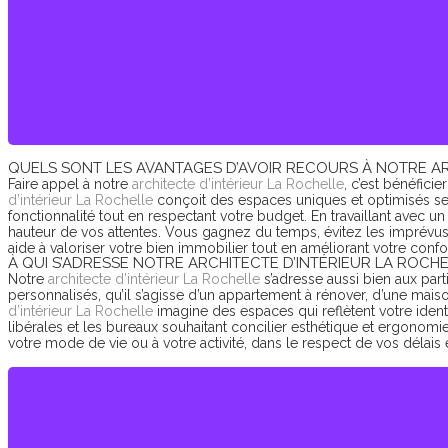
QUELS SONT LES AVANTAGES D’AVOIR RECOURS À NOTRE AR
Faire appel à notre
architecte d’intérieur La Rochelle
, c’est bénéfici
d’intérieur La Rochelle
conçoit des espaces uniques et optimisés se
fonctionnalité tout en respectant votre budget. En travaillant avec un
hauteur de vos attentes. Vous gagnez du temps, évitez les imprévus e
aide à valoriser votre bien immobilier tout en améliorant votre confo
À QUI S’ADRESSE NOTRE ARCHITECTE D’INTÉRIEUR LA ROCHE
Notre
architecte d’intérieur La Rochelle
s’adresse aussi bien aux parti
personnalisés, qu’il s’agisse d’un appartement à rénover, d’une mai
d’intérieur La Rochelle
imagine des espaces qui reflètent votre ident
libérales et les bureaux souhaitant concilier esthétique et ergonom
votre mode de vie ou à votre activité, dans le respect de vos délais 