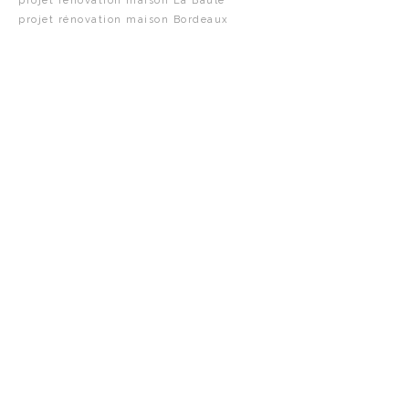
projet rénovation maison La Baule
projet rénovation maison Bordeaux